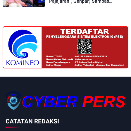
Pajajaran ( Genpar) Sambas
Alamsyah Jenguk Penderita Kanker
Usus Asal Nanggung
CATATAN REDAKSI