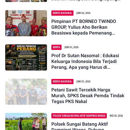
Yang Telah Berupaya Melestarikan
Budaya Dengan
BERITA NASIONAL
JUNI 02, 2026
Menyelenggarakan Tradisi Gawia
Pimpinan PT BORNEO TWINDO
Sowa ini Hal ini Menunjukkan
GROUP, Yulius Aho Berikan
Adanya Semangat
Beasiswa kepada Pemenang
Mengembangkan Sektor
Bujang Dara Barape' Sawa' 2026
Pariwisata Dan Ekonomi Kreatif di
Daerahnya Melalui
BERITA
JUNI 01, 2026
Penyelenggaraan Berbagai Gawai
Prof Dr Sutan Nasomal : Edukasi
Masyarakat Dayak
Keluarga Indonesia Bila Terjadi
Perang, Apa yang Harus di
Lakukan Sangat Penting
BERITA NASIONAL
JUNI 01, 2026
Petani Sawit Tercekik Harga
Murah, SPKS Desak Pemda Tindak
Tegas PKS Nakal
POLSEK SUNGAI BATANG AKTIF DAMPINGI WARGA
MEI 30, 2026
Polsek Sungai Batang Aktif
Dampingi Warga, Dukung