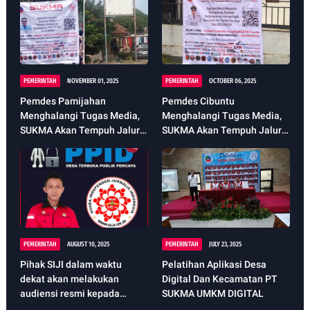
PEMERINTAH
NOVEMBER 01, 2025
PEMERINTAH
OCTOBER 06, 2025
Pemdes Pamijahan
Pemdes Cibuntu
Menghalangi Tugas Media,
Menghalangi Tugas Media,
SUKMA Akan Tempuh Jalur
SUKMA Akan Tempuh Jalur
Hukum
Hukum
PEMERINTAH
AUGUST 10, 2025
PEMERINTAH
JULY 23, 2025
Pihak SIJI dalam waktu
Pelatihan Aplikasi Desa
dekat akan melakukan
Digital Dan Kecamatan PT
audiensi resmi kepada
SUKMA UMKM DIGITAL
Diskominfo dan DPMD