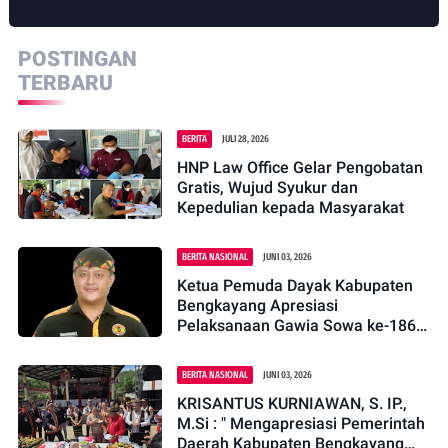
Ditangkap, Tiga
Palembang, CV
Meninggal Dunia
Saksi Diperiksa
Mitra PT Timah
Harus
POSTINGAN
Bertanggung
TERBARU
Jawab
BERITA
JULI 28, 2026
HNP Law Office Gelar Pengobatan
Gratis, Wujud Syukur dan
Kepedulian kepada Masyarakat
BERITA NASIONAL
JUNI 03, 2026
Ketua Pemuda Dayak Kabupaten
Bengkayang Apresiasi
Pelaksanaan Gawia Sowa ke-186
Tahun 2026 di Jagoi Babang
BERITA NASIONAL
JUNI 03, 2026
KRISANTUS KURNIAWAN, S. IP.,
M.Si : " Mengapresiasi Pemerintah
Daerah Kabupaten Bengkayang