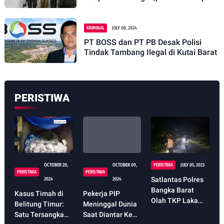
TKD,
KRIMINAL
JULY 08, 2024
PT BOSS dan PT PB Desak Polisi
Tindak Tambang Ilegal di Kutai Barat
PERISTIWA
OCTOBER 20,
OCTOBER 09,
PERISTIWA
JULY 05, 2023
PERISTIWA
PERISTIWA
Satlantas Polres
2024
2024
Bangka Barat
Kasus Timah di
Pekerja PIP
Olah TKP Laka
Belitung Timur:
Meninggal Dunia
Lantas Bruntun
Satu Tersangka
Saat Diantar Ke
Satu Orang