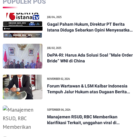
POPULER POS
JULI 04, 2025
Gagal Paham Hukum, Direktur PT Berita
Istana Diduga Sebarkan Opini Menyesatkan
demi Serang Media Independen
JULI 02, 2025
DePA-RI: Harus Ada Solusi Soal “Male Order
Bride” WNI di China
NOVEMBER 02, 2024
Forum Wartawan & LSM Kalbar Indonesia
Tempuh Jalur Hukum atas Dugaan Berita
Hoax
SEPTEMBER 06, 2024
Manajemen RSUD, RBC Memberikan
klarifikasi Terkait, unggahan viral di
media.dugaan lambatnya pelayanan pihak
RSUD Hingga menyebabkan kematian