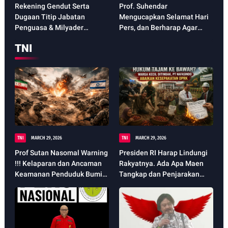
Rekening Gendut Serta
Prof. Suhendar
Dugaan Titip Jabatan
Mengucapkan Selamat Hari
Penguasa & Milyader
Pers, dan Berharap Agar
BKPSDM Adakah Kerugian
Tetap Terjaganya
TNI
Negara
Kebebasan Pers di Seluruh
Indonesia.
TNI
MARCH 29, 2026
TNI
MARCH 29, 2026
Prof Sutan Nasomal Warning
Presiden RI Harap Lindungi
!!! Kelaparan dan Ancaman
Rakyatnya. Ada Apa Maen
Keamanan Penduduk Bumi
Tangkap dan Penjarakan
Dampak Perang Iran vs Israel
Masyarakat Lemah oleh PT
Sudah Pasti Meluas
Nafasindo Aceh Singkil