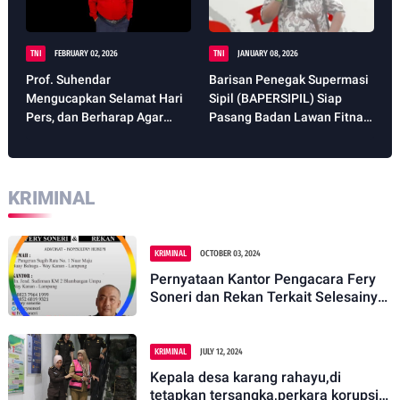
TNI
FEBRUARY 02, 2026
TNI
JANUARY 08, 2026
Prof. Suhendar
Barisan Penegak Supermasi
Mengucapkan Selamat Hari
Sipil (BAPERSIPIL) Siap
Pers, dan Berharap Agar
Pasang Badan Lawan Fitnah
Tetap Terjaganya
Terhadap Presiden RI
Kebebasan Pers di Seluruh
Prabowo Subianto
Indonesia.
KRIMINAL
KRIMINAL
OCTOBER 03, 2024
Pernyataan Kantor Pengacara Fery
Soneri dan Rekan Terkait Selesainya
Dugaan Perkara Pengeroyokan Fd
dkk
KRIMINAL
JULY 12, 2024
Kepala desa karang rahayu,di
tetapkan tersangka,perkara korupsi