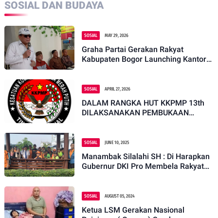
SOSIAL DAN BUDAYA
SOSIAL
MAY 29, 2026
Graha Partai Gerakan Rakyat
Kabupaten Bogor Launching Kantor
Baru dengan Kegiatan Sosial dan Doa
Bersama
SOSIAL
APRIL 27, 2026
DALAM RANGKA HUT KKPMP 13th
DILAKSANAKAN PEMBUKAAN
PENGURUS BARU KKPMP SELURUH
INDONESIA
SOSIAL
JUNE 10, 2025
Manambak Silalahi SH : Di Harapkan
Gubernur DKI Pro Membela Rakyat
Kecil Pasukan Orange
SOSIAL
AUGUST 05, 2024
Ketua LSM Gerakan Nasional