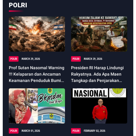
POLRI
Kabupaten Bogor Terkait
PPID
POLRI
MARCH 29, 2026
POLRI
MARCH 29, 2026
Prof Sutan Nasomal Warning
Presiden RI Harap Lindungi
!!! Kelaparan dan Ancaman
Rakyatnya. Ada Apa Maen
Keamanan Penduduk Bumi
Tangkap dan Penjarakan
Dampak Perang Iran vs Israel
Masyarakat Lemah oleh PT
Sudah Pasti Meluas
Nafasindo Aceh Singkil
POLRI
MARCH 01, 2026
POLRI
FEBRUARY 02, 2026