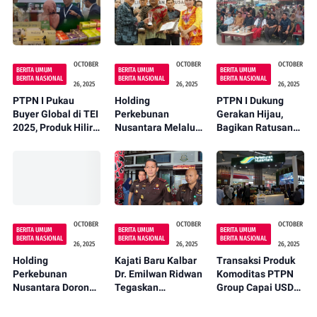
OCTOBER
OCTOBER
OCTOBER
BERITA UMUM
BERITA UMUM
BERITA UMUM
BERITA NASIONAL
BERITA NASIONAL
BERITA NASIONAL
26, 2025
26, 2025
26, 2025
PTPN I Pukau
Holding
PTPN I Dukung
Buyer Global di TEI
Perkebunan
Gerakan Hijau,
2025, Produk Hilir
Nusantara Melalui
Bagikan Ratusan
Holding
PTPN IV PalmCo
Bibit Bambu di
Perkebunan
Regional V Raih
Rekkam Art
Diminati Pasar
Empat
Festival 2025
Dunia
Penghargaan di
Sabang Merah
Award 2025
OCTOBER
OCTOBER
OCTOBER
BERITA UMUM
BERITA UMUM
BERITA UMUM
BERITA NASIONAL
BERITA NASIONAL
BERITA NASIONAL
26, 2025
26, 2025
26, 2025
Holding
Kajati Baru Kalbar
Transaksi Produk
Perkebunan
Dr. Emilwan Ridwan
Komoditas PTPN
Nusantara Dorong
Tegaskan
Group Capai USD
UMKM Naik Kelas,
Komitmen Perkuat
2,3 Miliar di Trade
PTPN IV PalmCo
Kinerja dan
Expo Indonesia