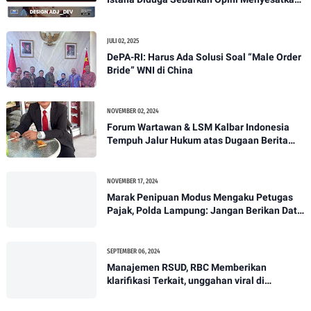
demi Serang Media Independen
JULI 02, 2025
DePA-RI: Harus Ada Solusi Soal “Male Order
Bride” WNI di China
NOVEMBER 02, 2024
Forum Wartawan & LSM Kalbar Indonesia
Tempuh Jalur Hukum atas Dugaan Berita
Hoax
NOVEMBER 17, 2024
Marak Penipuan Modus Mengaku Petugas
Pajak, Polda Lampung: Jangan Berikan Data
Pribadi*
SEPTEMBER 06, 2024
Manajemen RSUD, RBC Memberikan
klarifikasi Terkait, unggahan viral di
media.dugaan lambatnya pelayanan pihak
RSUD Hingga menyebabkan kematian