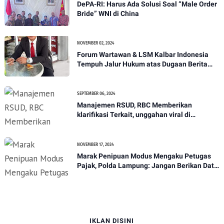
DePA-RI: Harus Ada Solusi Soal “Male Order
Bride” WNI di China
NOVEMBER 02, 2024
Forum Wartawan & LSM Kalbar Indonesia
Tempuh Jalur Hukum atas Dugaan Berita
Hoax
SEPTEMBER 06, 2024
Manajemen RSUD, RBC Memberikan
klarifikasi Terkait, unggahan viral di
media.dugaan lambatnya pelayanan pihak
RSUD Hingga menyebabkan kematian
NOVEMBER 17, 2024
Marak Penipuan Modus Mengaku Petugas
Pajak, Polda Lampung: Jangan Berikan Data
Pribadi*
IKLAN DISINI