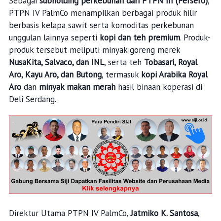
Sebagai
subholding perkebunan dari PTPN III (Persero)
,
PTPN IV PalmCo menampilkan berbagai produk hilir
berbasis kelapa sawit serta komoditas perkebunan
unggulan lainnya seperti
kopi dan teh premium
. Produk-
produk tersebut meliputi minyak goreng merek
NusaKita, Salvaco, dan INL
, serta teh
Tobasari, Royal
Aro, Kayu Aro, dan Butong
, termasuk
kopi Arabika Royal
Aro
dan
minyak makan merah
hasil binaan koperasi di
Deli Serdang.
Direktur Utama PTPN IV PalmCo,
Jatmiko K. Santosa
,