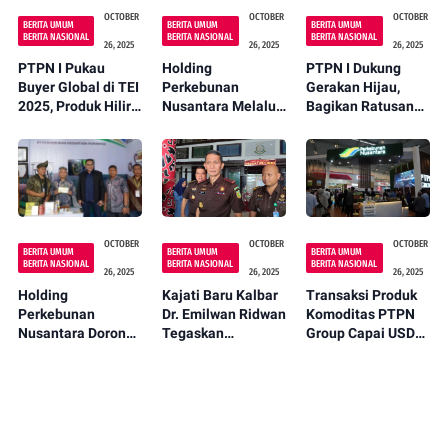
OCTOBER
OCTOBER
OCTOBER
BERITA UMUM
BERITA UMUM
BERITA UMUM
BERITA NASIONAL
BERITA NASIONAL
BERITA NASIONAL
26, 2025
26, 2025
26, 2025
PTPN I Pukau
Holding
PTPN I Dukung
Buyer Global di TEI
Perkebunan
Gerakan Hijau,
2025, Produk Hilir
Nusantara Melalui
Bagikan Ratusan
Holding
PTPN IV PalmCo
Bibit Bambu di
Perkebunan
Regional V Raih
Rekkam Art
Diminati Pasar
Empat
Festival 2025
Dunia
Penghargaan di
Sabang Merah
Award 2025
OCTOBER
OCTOBER
OCTOBER
BERITA UMUM
BERITA UMUM
BERITA UMUM
BERITA NASIONAL
BERITA NASIONAL
BERITA NASIONAL
26, 2025
26, 2025
26, 2025
Holding
Kajati Baru Kalbar
Transaksi Produk
Perkebunan
Dr. Emilwan Ridwan
Komoditas PTPN
Nusantara Dorong
Tegaskan
Group Capai USD
UMKM Naik Kelas,
Komitmen Perkuat
2,3 Miliar di Trade
PTPN IV PalmCo
Kinerja dan
Expo Indonesia
Pamerkan Produk
Integritas
2025
Binaan di 2nd
Kejaksaan
Expouse 2025