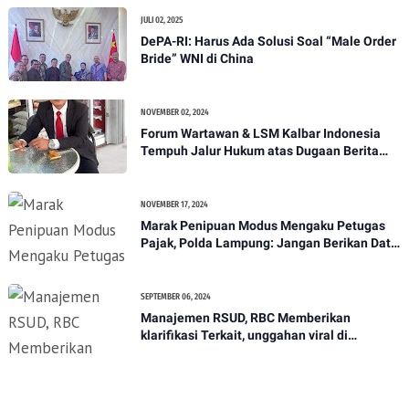
JULI 02, 2025
DePA-RI: Harus Ada Solusi Soal “Male Order
Bride” WNI di China
NOVEMBER 02, 2024
Forum Wartawan & LSM Kalbar Indonesia
Tempuh Jalur Hukum atas Dugaan Berita
Hoax
NOVEMBER 17, 2024
Marak Penipuan Modus Mengaku Petugas
Pajak, Polda Lampung: Jangan Berikan Data
Pribadi*
SEPTEMBER 06, 2024
Manajemen RSUD, RBC Memberikan
klarifikasi Terkait, unggahan viral di
media.dugaan lambatnya pelayanan pihak
RSUD Hingga menyebabkan kematian