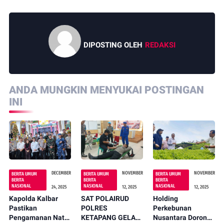
DIPOSTING OLEH
REDAKSI
ANDA MUNGKIN MENYUKAI POSTINGAN
INI
DECEMBER
NOVEMBER
NOVEMBER
BERITA UMUM
BERITA UMUM
BERITA UMUM
BERITA
BERITA
BERITA
NASIONAL
NASIONAL
NASIONAL
24, 2025
12, 2025
12, 2025
Kapolda Kalbar
SAT POLAIRUD
Holding
Pastikan
POLRES
Perkebunan
Pengamanan Natal
KETAPANG GELAR
Nusantara Dorong