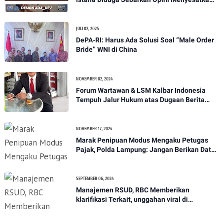
demi Serang Media Independen
JULI 02, 2025
DePA-RI: Harus Ada Solusi Soal “Male Order
Bride” WNI di China
NOVEMBER 02, 2024
Forum Wartawan & LSM Kalbar Indonesia
Tempuh Jalur Hukum atas Dugaan Berita
Hoax
NOVEMBER 17, 2024
Marak Penipuan Modus Mengaku Petugas
Pajak, Polda Lampung: Jangan Berikan Data
Pribadi*
SEPTEMBER 06, 2024
Manajemen RSUD, RBC Memberikan
klarifikasi Terkait, unggahan viral di
media.dugaan lambatnya pelayanan pihak
RSUD Hingga menyebabkan kematian