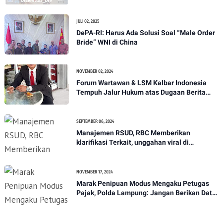
demi Serang Media Independen
JULI 02, 2025
DePA-RI: Harus Ada Solusi Soal “Male Order
Bride” WNI di China
NOVEMBER 02, 2024
Forum Wartawan & LSM Kalbar Indonesia
Tempuh Jalur Hukum atas Dugaan Berita
Hoax
SEPTEMBER 06, 2024
Manajemen RSUD, RBC Memberikan
klarifikasi Terkait, unggahan viral di
media.dugaan lambatnya pelayanan pihak
RSUD Hingga menyebabkan kematian
NOVEMBER 17, 2024
Marak Penipuan Modus Mengaku Petugas
Pajak, Polda Lampung: Jangan Berikan Data
Pribadi*