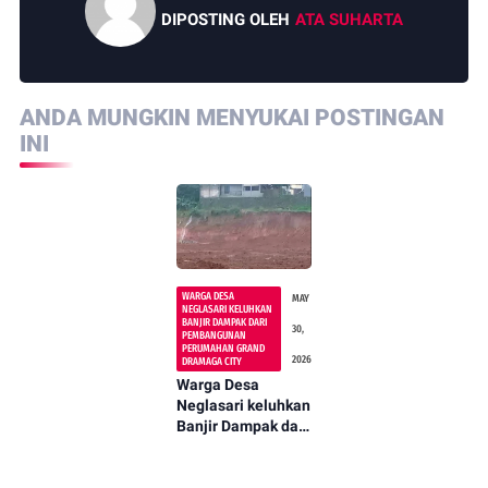
DIPOSTING OLEH
ATA SUHARTA
ANDA MUNGKIN MENYUKAI POSTINGAN
INI
WARGA DESA
MAY
NEGLASARI KELUHKAN
BANJIR DAMPAK DARI
30,
PEMBANGUNAN
PERUMAHAN GRAND
2026
DRAMAGA CITY
Warga Desa
Neglasari keluhkan
Banjir Dampak dari
pembangunan
Perumahan Grand
Dramaga City