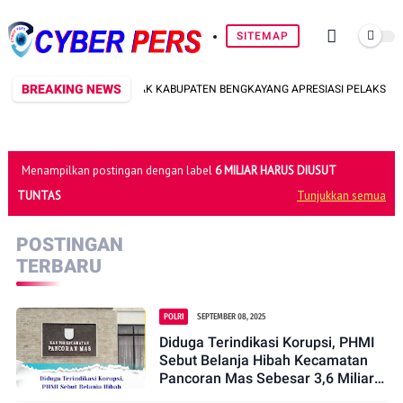
SITEMAP
BREAKING NEWS
KETUA PEMUDA DAYAK KABUPATEN BENGKAYANG APRESIASI PELAKSANAAN G
Menampilkan postingan dengan label
6 MILIAR HARUS DIUSUT
TUNTAS
Tunjukkan semua
POSTINGAN
TERBARU
POLRI
SEPTEMBER 08, 2025
Diduga Terindikasi Korupsi, PHMI
Sebut Belanja Hibah Kecamatan
Pancoran Mas Sebesar 3,6 Miliar
Harus Diusut Tuntas