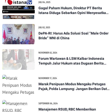
JULI 04, 2025
Gagal Paham Hukum, Direktur PT Berita
Istana Diduga Sebarkan Opini Menyesatkan
demi Serang Media Independen
JULI 02, 2025
DePA-RI: Harus Ada Solusi Soal “Male Order
Bride” WNI di China
NOVEMBER 02, 2024
Forum Wartawan & LSM Kalbar Indonesia
Tempuh Jalur Hukum atas Dugaan Berita
Hoax
NOVEMBER 17, 2024
Marak Penipuan Modus Mengaku Petugas
Pajak, Polda Lampung: Jangan Berikan Data
Pribadi*
SEPTEMBER 06, 2024
Manajemen RSUD, RBC Memberikan